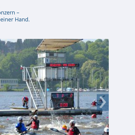
,
onzern –
 einer Hand.
›