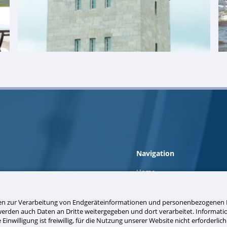
Navigation
Navigation
Home
überspringen
Unternehmen
Produkte & Dienstleistungen
nen zur Verarbeitung von Endgeräteinformationen und personenbezogenen D
Kanupolo Baldeneysee
 werden auch Daten an Dritte weitergegeben und dort verarbeitet. Informa
Referenzen
Einwilligung ist freiwillig, für die Nutzung unserer Website nicht erforderli