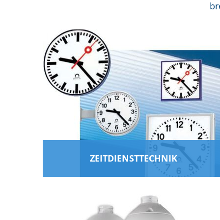
br
Navigation
überspringen
ZEITDIENST­TECHNIK