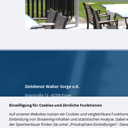
Zeitdienst Walter Sorge e.K.
Grasstraße 13 · 45356 Essen
Tel.: +49 201 86624-0
Einwilligung für Cookies und ähnliche Funktionen
Fax: +49 201 86624-22
» mehr lesen
Auf unseren Websites nutzen wir Cookies und vergleichbare Funktio
en
Rathaus Mülheim
E-Mail:
info@zeitdienst.de
Einbindung von Streaming-Inhalten und statistischen Analyse. Dabei
der Speicherdauer finden Sie unter „Privatsphäre-Einstellungen“. Diese 