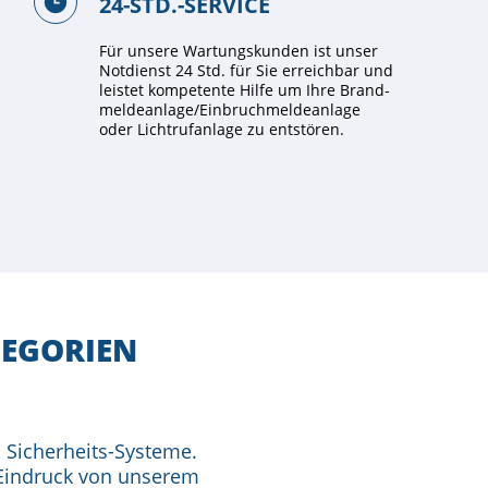
24-STD.-SERVICE
Für unsere Wartungs­kunden ist unser
Notdienst 24 Std. für Sie erreichbar und
leistet kompetente Hilfe um Ihre Brand­
melde­anlage/Einbruch­melde­anlage
oder Lichtruf­anlage zu entstören.
TEGORIEN
d Sicherheits-Systeme.
 Eindruck von unserem