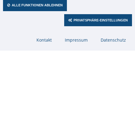
ALLE FUNKTIONEN ABLEHNEN
PRIVATSPHÄRE-EINSTELLUNGEN
Industrie-Großanzeigen für Physikalische
Navigation
Kontakt
Impressum
Datenschutz
überspringen
Prozessgrößen
Zeitdienst Walter Sorge e.K.
Grasstraße 13 · 45356 Essen