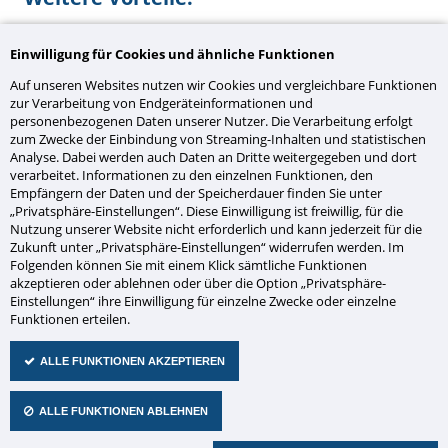
Ausführung als lokale Hauptuhr zur Steuerung von
Einwilligung für Cookies und ähnliche Funktionen
bis zu 10 weiteren Neben- oder Kalenderuhren der
Auf unseren Websites nutzen wir Cookies und vergleichbare Funktionen
Produktfamilie 4000.
zur Verarbeitung von Endgeräteinformationen und
Sensorgesteuerte automatische oder manuelle
personenbezogenen Daten unserer Nutzer. Die Verarbeitung erfolgt
Helligkeitsregelung.
zum Zwecke der Einbindung von Streaming-Inhalten und statistischen
Analyse. Dabei werden auch Daten an Dritte weitergegeben und dort
Automatische Sommer-/Winter-Zeitumstellung.
verarbeitet. Informationen zu den einzelnen Funktionen, den
Interne, selbstladende Batterie für Datenerhalt bei
Empfängern der Daten und der Speicherdauer finden Sie unter
Stromausfall.
„Privatsphäre-Einstellungen“. Diese Einwilligung ist freiwillig, für die
Nutzung unserer Website nicht erforderlich und kann jederzeit für die
Bedienung über Infrarot-Fernbedienung RC-100.
Zukunft unter „Privatsphäre-Einstellungen“ widerrufen werden. Im
Folgenden können Sie mit einem Klick sämtliche Funktionen
akzeptieren oder ablehnen oder über die Option „Privatsphäre-
Einstellungen“ ihre Einwilligung für einzelne Zwecke oder einzelne
Funktionen erteilen.
Weitere Informationen
ALLE FUNKTIONEN AKZEPTIEREN
ALLE FUNKTIONEN ABLEHNEN