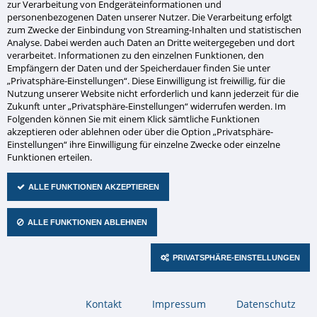
zur Verarbeitung von Endgeräteinformationen und
personenbezogenen Daten unserer Nutzer. Die Verarbeitung erfolgt
zum Zwecke der Einbindung von Streaming-Inhalten und statistischen
Analyse. Dabei werden auch Daten an Dritte weitergegeben und dort
Sie haben Fragen zu diesem
verarbeitet. Informationen zu den einzelnen Funktionen, den
Empfängern der Daten und der Speicherdauer finden Sie unter
Produkt?
„Privatsphäre-Einstellungen“. Diese Einwilligung ist freiwillig, für die
Nutzung unserer Website nicht erforderlich und kann jederzeit für die
Zukunft unter „Privatsphäre-Einstellungen“ widerrufen werden. Im
Nehmen Sie Kontakt mit uns auf!
Folgenden können Sie mit einem Klick sämtliche Funktionen
akzeptieren oder ablehnen oder über die Option „Privatsphäre-
Einstellungen“ ihre Einwilligung für einzelne Zwecke oder einzelne
Firma
Funktionen erteilen.
ALLE FUNKTIONEN AKZEPTIEREN
Abteilung
ALLE FUNKTIONEN ABLEHNEN
PRIVATSPHÄRE-EINSTELLUNGEN
Pflichtfeld
Anrede
*
Herr
Frau
Navigation
Kontakt
Impressum
Datenschutz
überspringen