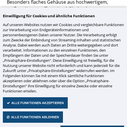
Besonders flaches Gehäuse aus hochwertigem,
weißem Kunststoff mit Acryl-Glashaube.
Einwilligung für Cookies und ähnliche Funktionen
Zifferblatt und Zeiger
Auf unseren Websites nutzen wir Cookies und vergleichbare Funktionen
zur Verarbeitung von Endgeräteinformationen und
Zifferblätter aus weißem Acrylglas mit schwarzem
personenbezogenen Daten unserer Nutzer. Die Verarbeitung erfolgt
Aufdruck, wahlweise in Schmalstrich "S" oder
zum Zwecke der Einbindung von Streaming-Inhalten und statistischen
Analyse. Dabei werden auch Daten an Dritte weitergegeben und dort
arabischen Zahlen "D".
verarbeitet. Informationen zu den einzelnen Funktionen, den
Zeiger aus Aluminium in schwarz bzw. Sekunde in rot
Empfängern der Daten und der Speicherdauer finden Sie unter
(Option).
„Privatsphäre-Einstellungen“. Diese Einwilligung ist freiwillig, für die
Nutzung unserer Website nicht erforderlich und kann jederzeit für die
Zweiseitige Uhren
Zukunft unter „Privatsphäre-Einstellungen“ widerrufen werden. Im
Folgenden können Sie mit einem Klick sämtliche Funktionen
akzeptieren oder ablehnen oder über die Option „Privatsphäre-
Über ein Montageset können zwei ECO-Uhren zu
Einstellungen“ ihre Einwilligung für einzelne Zwecke oder einzelne
einer doppelseitigen Analog-Uhr kombiniert werden,
Funktionen erteilen.
die wahlweise für Wand- oder Deckenmontage
ALLE FUNKTIONEN AKZEPTIEREN
geeignet ist.
ALLE FUNKTIONEN ABLEHNEN