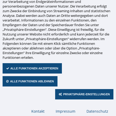
zur Verarbeitung von Endgeräteinformationen und
personenbezogenen Daten unserer Nutzer. Die Verarbeitung erfolgt
zum Zwecke der Einbindung von Streaming-Inhalten und statistischen
Analyse. Dabei werden auch Daten an Dritte weitergegeben und dort
Sie haben Fragen zu diesem
verarbeitet. Informationen zu den einzelnen Funktionen, den
Empfängern der Daten und der Speicherdauer finden Sie unter
Produkt?
„Privatsphäre-Einstellungen“. Diese Einwilligung ist freiwillig, für die
Nutzung unserer Website nicht erforderlich und kann jederzeit für die
Zukunft unter „Privatsphäre-Einstellungen“ widerrufen werden. Im
Nehmen Sie Kontakt mit uns auf!
Folgenden können Sie mit einem Klick sämtliche Funktionen
akzeptieren oder ablehnen oder über die Option „Privatsphäre-
Einstellungen“ ihre Einwilligung für einzelne Zwecke oder einzelne
Firma
Funktionen erteilen.
ALLE FUNKTIONEN AKZEPTIEREN
Abteilung
ALLE FUNKTIONEN ABLEHNEN
PRIVATSPHÄRE-EINSTELLUNGEN
Pflichtfeld
Anrede
*
Herr
Frau
Navigation
Kontakt
Impressum
Datenschutz
überspringen