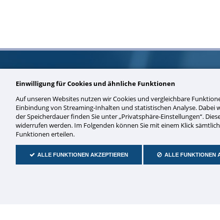
Einwilligung für Cookies und ähnliche Funktionen
Auf unseren Websites nutzen wir Cookies und vergleichbare Funktio
Einbindung von Streaming-Inhalten und statistischen Analyse. Dabei
Zeitdienst Walter Sorge e.K.
der Speicherdauer finden Sie unter „Privatsphäre-Einstellungen“. Diese 
widerrufen werden. Im Folgenden können Sie mit einem Klick sämtliche
Grasstraße 13 · 45356 Essen
Funktionen erteilen.
Tel.: +49 201 86624-0
Fax: +49 201 86624-22
ALLE FUNKTIONEN AKZEPTIEREN
ALLE FUNKTIONEN 
E-Mail:
info@zeitdienst.de
Navigation
überspringen