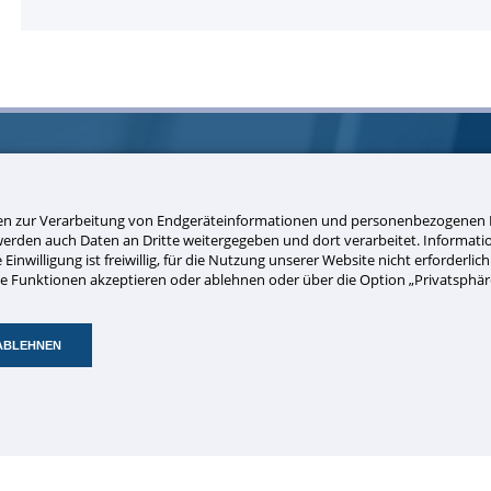
nen zur Verarbeitung von Endgeräteinformationen und personenbezogenen D
 werden auch Daten an Dritte weitergegeben und dort verarbeitet. Informa
Navigation
Einwilligung ist freiwillig, für die Nutzung unserer Website nicht erforderli
 Funktionen akzeptieren oder ablehnen oder über die Option „Privatsphäre-
Navigation
Home
überspringen
Unternehmen
ABLEHNEN
Produkte & Dienstleistungen
Referenzen
Online-Shop
Kontakt
Impressum