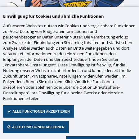
Einwilligung für Cookies und ähnliche Funktionen
Auf unseren Websites nutzen wir Cookies und vergleichbare Funktionen
Entdecke die Welt der Technik: Schülerpraktikum bei
zur Verarbeitung von Endgeräteinformationen und
Zeitdienst Walter Sorge
personenbezogenen Daten unserer Nutzer. Die Verarbeitung erfolgt
zum Zwecke der Einbindung von Streaming-Inhalten und statistischen
Deine Chance:
Analyse. Dabei werden auch Daten an Dritte weitergegeben und dort
verarbeitet. Informationen zu den einzelnen Funktionen, den
Du stehst kurz vor dem Beginn einer möglichen
Empfängern der Daten und der Speicherdauer finden Sie unter
Ausbildung und bist unsicher, ob ein technischer Beruf
„Privatsphäre-Einstellungen“. Diese Einwilligung ist freiwillig, für die
das Richtige für dich ist? Oder möchtest du im Rahmen
Nutzung unserer Website nicht erforderlich und kann jederzeit für die
deiner Berufsorientierung die Arbeitswelt kennenlernen?
Zukunft unter „Privatsphäre-Einstellungen“ widerrufen werden. Im
Dann ist ein Schülerpraktikum bei Zeitdienst Walter Sorge
Folgenden können Sie mit einem Klick sämtliche Funktionen
genau das Richtige für dich! Tauche ein in die Praxis und
akzeptieren oder ablehnen oder über die Option „Privatsphäre-
entdecke den Beruf des Informationselektronikers.
Einstellungen“ ihre Einwilligung für einzelne Zwecke oder einzelne
Funktionen erteilen.
Was wir bieten:
Einblicke in den Beruf des Informationselektronikers
ALLE FUNKTIONEN AKZEPTIEREN
Praktische Erfahrungen bei Kundenprojekten
Informationen aus erster Hand von unseren Ausbildern,
Gesellen und Auszubildenden
ALLE FUNKTIONEN ABLEHNEN
Möglichkeiten zur Einstiegs- und Weiterentwicklung
Knüpfung erster Kontakte zu Auszubildenden und