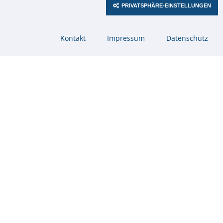
Gesellen
PRIVATSPHÄRE-EINSTELLUNGEN
Das bringst du mit:
Navigation
Motivation und Spaß am Lernen
Kontakt
Impressum
Datenschutz
überspringen
Interesse an Elektronik und technischen Geräten
Grundkenntnisse in den Naturwissenschaften (Mathe,
Physik)
Eigeninitiative und die Bereitschaft, Neues zu lernen
Vorwissen über unser Unternehmen
Klingt spannend? Dann freuen wir uns von dir zu hören.
Zeitdienst Walter Sorge e.K.
Kevin Löbbert
Grasstr. 13, 45356 Essen
E-Mail:
loebbert@zeitdienst.de
Telefon: +4920186624-43
Zurück